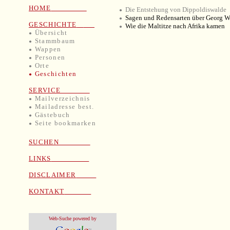
HOME
Die Entstehung von Dippoldiswalde
●
Sagen und Redensarten über
Georg W
●
GESCHICHTE
Wie die Maltitze nach Afrika kamen
●
Übersicht
●
Stammbaum
●
Wappen
●
Personen
●
Orte
●
Geschichten
●
SERVICE
Ma
ilverzeichnis
●
Mailadresse best.
●
Gästebuch
●
Seite
bookmarken
●
SUCHEN
LINKS
DISCLAIMER
KONTAKT
Web-Suche powered by